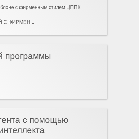
аблоне с фирменным стилем ЦППК
С ФИРМЕН...
й программы
тента с помощью
 интеллекта